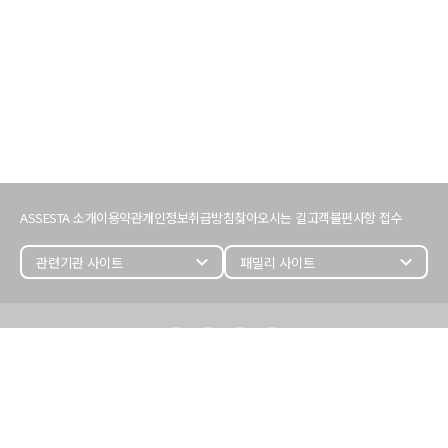
서
비
ASSESTA 소개
이용약관
개인정보취급방침
찾아오시는 길
고객불편사항 접수
스
이
용
expand_more
expand_more
정
보
어
세
스
타
정
보
(주) 어세스타
대표이사 : 김명준
개인정보관리자 : 손성훈 (243)
사업자등록번호 : 107-86-27487
사업자정보 확인 >
서울시 영등포구 국회대로68길 11,
삼보호정빌딩 5, 6층(여의도동)