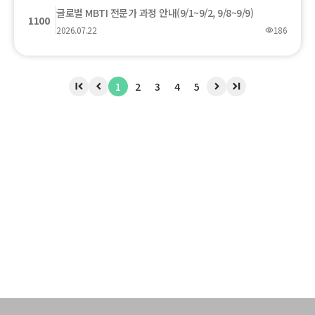
글로벌 MBTI 전문가 과정 안내(9/1~9/2, 9/8~9/9)
1100
2026.07.22
186
visibility
1
2
3
4
5
first_page
chevron_left
chevron_right
last_page
서
비