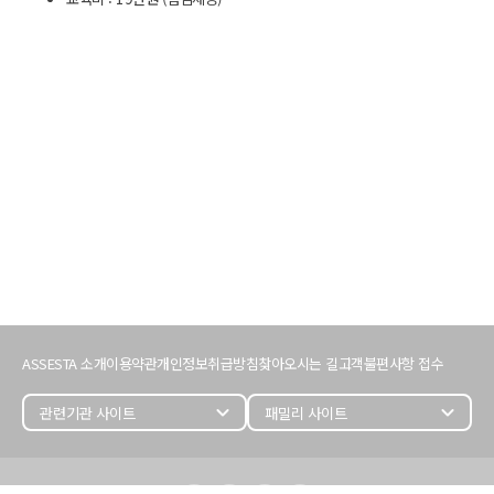
서
비
ASSESTA 소개
이용약관
개인정보취급방침
찾아오시는 길
고객불편사항 접수
스
이
용
expand_more
expand_more
정
보
어
세