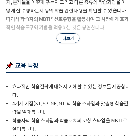
지, 문제들을 어떻게 푸는지 그리고 다른 종류의 학습과업을 어
떻게 잘 수행하는지 등의 학습 관련 내용을 확인할 수 있습니다.
따라서
학습자의 MBTI
®
선호유형을 활용하여 그 사람에게 효과
적인 학습도구와 기법을 적용
하는 것은 당연합니다.
MBTI
®
와 학습코칭은 어세스타가 2023년 새롭게 선보이는 프로
그램 중 하나로, 학생 뿐만 아니라 성인에 이르기까지 MBTI
®
를
효과적으로 학습코칭에 적용할 수 있도록 돕는 교육입니다.
교육 특징
MBTI
®
성격유형별 특징에 맞추어 본인 뿐만 아니라 학생, 자녀
들에게 효과적으로 학습하도록 지도하는 데 도움이 되는 팁
을 얻
어갈 수 있습니다.
효과적인 학습전략에 대해서 이해할 수 있는 정보를 제공합니
다.
4가지 기질(SJ, SP, NF, NT)의 학습 스타일과 맞춤형 학습전
략을 알아봅니다.
학습자의 학습 스타일과 학습코치의 코칭 스타일을 MBTI로
살펴봅니다.