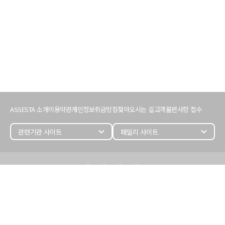
서
비
ASSESTA 소개
이용약관
개인정보취급방침
찾아오시는 길
고객불편사항 접수
스
이
용
expand_more
expand_more
정
보
어
세
스
타
정
보
(주) 어세스타
대표이사 : 김명준
개인정보관리자 : 손성훈 (246)
사업자등록번호 : 107-86-27487
사업자정보 확인 >
서울시 영등포구 국회대로68길 11,
삼보호정빌딩 5, 6층(여의도동)