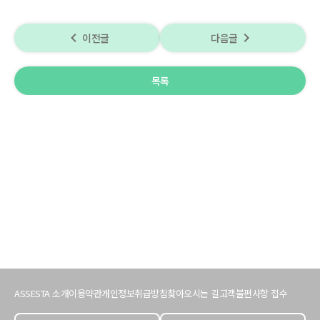
navigate_before
navigate_next
이전글
다음글
목록
서
비
ASSESTA 소개
이용약관
개인정보취급방침
찾아오시는 길
고객불편사항 접수
스
이
용